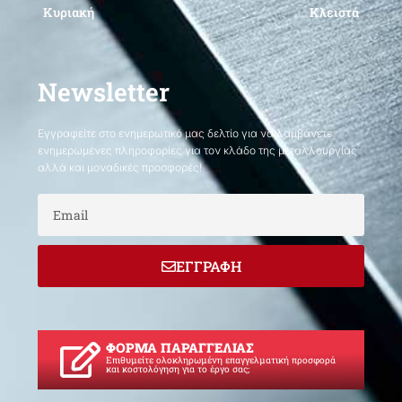
Κυριακή
Κλειστά
Newsletter
Εγγραφείτε στο ενημερωτικό μας δελτίο για να λαμβάνετε
ενημερωμένες πληροφορίες για τον κλάδο της μεταλλουργίας
αλλά και μοναδικές προσφορές!
Email
ΕΓΓΡΑΦΗ
ΦΟΡΜΑ ΠΑΡΑΓΓΕΛΙΑΣ
Επιθυμείτε ολοκληρωμένη επαγγελματική προσφορά
και κοστολόγηση για το έργο σας;