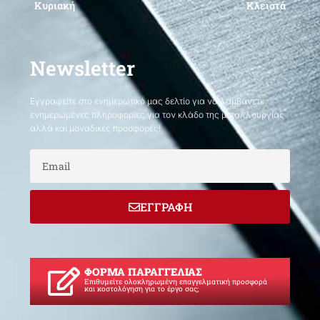
Κυριακή
Κλειστά
Newsletter
Εγγραφείτε στο ενημερωτικό μας δελτίο για να λαμβάνετε
ενημερωμένες πληροφορίες για τον κλάδο της μεταλλουργίας
αλλά και μοναδικές προσφορές!
Email
ΕΓΓΡΑΦΗ
ΦΟΡΜΑ ΠΑΡΑΓΓΕΛΙΑΣ
Επιθυμείτε ολοκληρωμένη επαγγελματική προσφορά
και κοστολόγηση για το έργο σας;