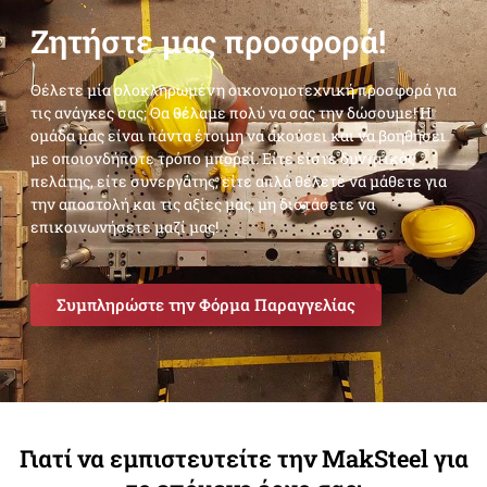
Ζητήστε μας προσφορά!
Θέλετε μία ολοκληρωμένη οικονομοτεχνική προσφορά για
τις ανάγκες σας; Θα θέλαμε πολύ να σας την δώσουμε! Η
ομάδα μας είναι πάντα έτοιμη να ακούσει και να βοηθήσει
με οποιονδήποτε τρόπο μπορεί. Είτε είστε δυνητικός
πελάτης, είτε συνεργάτης, είτε απλά θέλετε να μάθετε για
την αποστολή και τις αξίες μας, μη διστάσετε να
επικοινωνήσετε μαζί μας!
Συμπληρώστε την Φόρμα Παραγγελίας
Γιατί να εμπιστευτείτε την MakSteel για