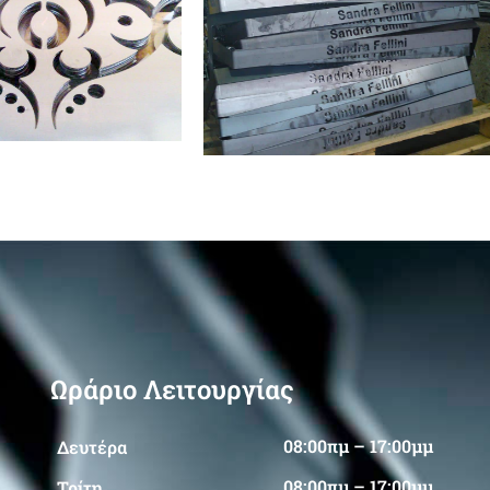
Ωράριο Λειτουργίας
08:00πμ – 17:00μμ
Δευτέρα
08:00πμ – 17:00μμ
Τρίτη