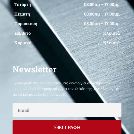
Τετάρτη
08:00πμ – 17:00μμ
Πέμπτη
08:00πμ – 17:00μμ
Παρασκευή
08:00πμ – 17:00μμ
Σάββατο
Κλειστά
Κυριακή
Κλειστά
Newsletter
Εγγραφείτε στο ενημερωτικό μας δελτίο για να λαμβάνετε
ενημερωμένες πληροφορίες για τον κλάδο της μεταλλουργίας
αλλά και μοναδικές προσφορές!
Email
ΕΓΓΡΑΦΗ