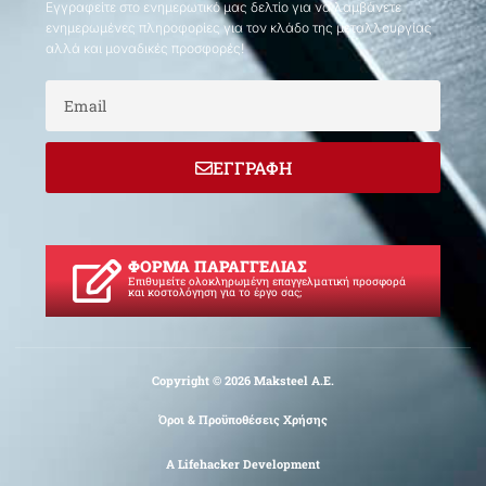
Εγγραφείτε στο ενημερωτικό μας δελτίο για να λαμβάνετε
ενημερωμένες πληροφορίες για τον κλάδο της μεταλλουργίας
αλλά και μοναδικές προσφορές!
Email
ΕΓΓΡΑΦΗ
ΦΟΡΜΑ ΠΑΡΑΓΓΕΛΙΑΣ
Επιθυμείτε ολοκληρωμένη επαγγελματική προσφορά
και κοστολόγηση για το έργο σας;
Copyright © 2026 Maksteel Α.Ε.
Όροι & Προϋποθέσεις Χρήσης
A Lifehacker Development