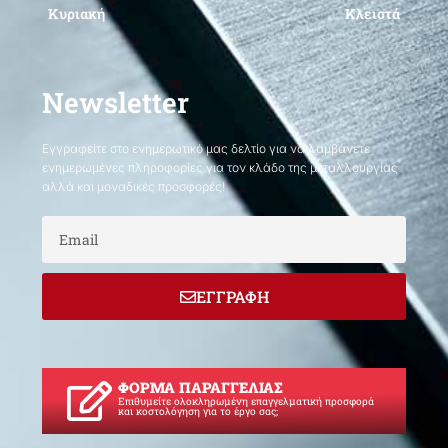
Κυριακή
Κλειστά
Newsletter
Εγγραφείτε στο ενημερωτικό μας δελτίο για να λαμβάνετε
ενημερωμένες πληροφορίες για τον κλάδο της μεταλλουργίας
αλλά και μοναδικές προσφορές!
Email
ΕΓΓΡΑΦΗ
ΦΟΡΜΑ ΠΑΡΑΓΓΕΛΙΑΣ
Επιθυμείτε ολοκληρωμένη επαγγελματική προσφορά
και κοστολόγηση για το έργο σας;